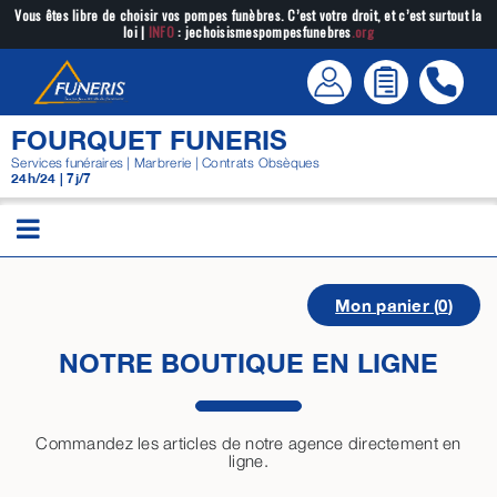
Passer
Vous êtes libre de choisir vos pompes funèbres. C’est votre droit, et c’est surtout la
loi |
INFO
: jechoisismespompesfunebres
.org
au
contenu
FOURQUET FUNERIS
Services funéraires | Marbrerie | Contrats Obsèques
24h/24 | 7j/7
Mon panier (
0
)
NOTRE BOUTIQUE EN LIGNE
Commandez les articles de notre agence directement en
ligne.