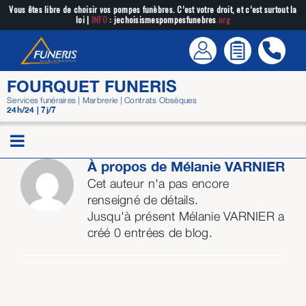
Passer
Vous êtes libre de choisir vos pompes funèbres. C’est votre droit, et c’est surtout la
loi |
INFO
: jechoisismespompesfunebres
.org
au
contenu
FOURQUET FUNERIS
Services funéraires | Marbrerie | Contrats Obsèques
24h/24 | 7j/7
À propos de
Mélanie VARNIER
Cet auteur n'a pas encore
renseigné de détails.
Jusqu'à présent Mélanie VARNIER a
créé 0 entrées de blog.