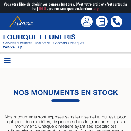
Passer
Vous êtes libre de choisir vos pompes funèbres. C’est votre droit, et c’est surtout la
loi |
INFO
: jechoisismespompesfunebres
.org
au
contenu
FOURQUET FUNERIS
Services funéraires | Marbrerie | Contrats Obsèques
24h/24 | 7j/7
NOS MONUMENTS EN STOCK
Nos monuments sont exposés sans leur semelle, qui est, pour
la plupart des modèles, disponible dans le granit identique au
monument. Chaque cimetière ayant ses spécificités
(dimensions, hauteurs de placages…), nous les préparons