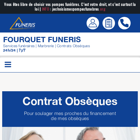
Passer
Vous êtes libre de choisir vos pompes funèbres. C’est votre droit, et c’est surtout la
loi |
INFO
: jechoisismespompesfunebres
.org
au
contenu
FOURQUET FUNERIS
Services funéraires | Marbrerie | Contrats Obsèques
24h/24 | 7j/7
Contrat Obsèques
Pour soulager mes proches du financement
de mes obsèques