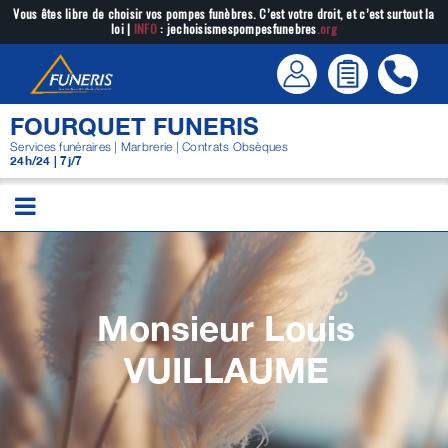
Passer
Vous êtes libre de choisir vos pompes funèbres. C’est votre droit, et c’est surtout la
loi |
INFO
: jechoisismespompesfunebres
.org
au
contenu
FOURQUET FUNERIS
Services funéraires | Marbrerie | Contrats Obsèques
24h/24 | 7j/7
Monsieur Louis
VUILLAUME