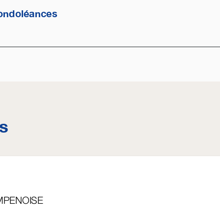
ondoléances
s
MPENOISE