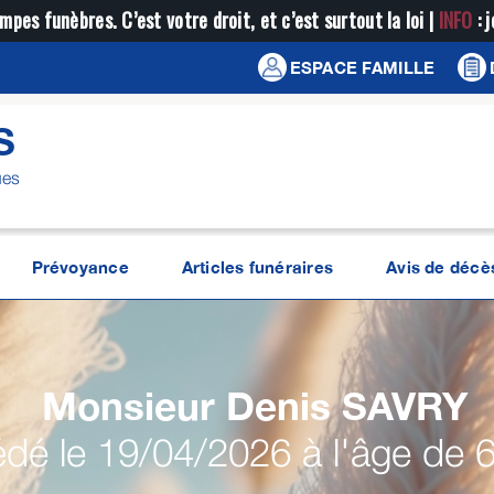
mpes funèbres. C’est votre droit, et c’est surtout la loi |
INFO
: 
ESPACE FAMILLE
S
ues
Prévoyance
Articles funéraires
Avis de décè
Monsieur Denis
SAVRY
dé le 19/04/2026 à l'âge de 