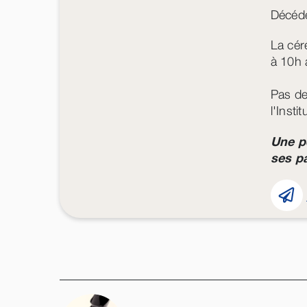
Décédé
La cér
à 10h
Pas de
l'Insti
Une p
ses pa