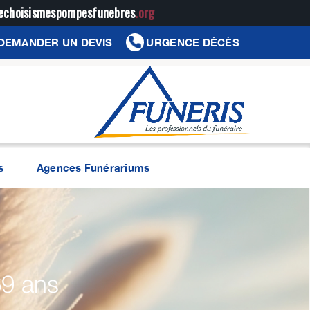
jechoisismespompesfunebres
.org
DEMANDER UN DEVIS
URGENCE DÉCÈS
s
Agences Funérariums
69 ans