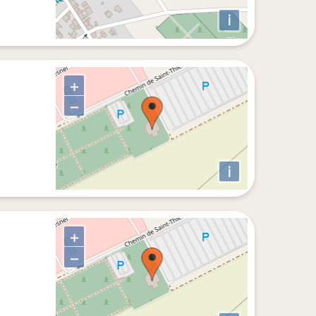
i
+
−
i
+
−