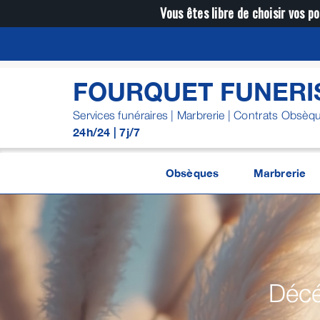
Passer
Vous êtes libre de choisir vos po
au
contenu
FOURQUET FUNERI
Services funéraires | Marbrerie | Contrats Obsèq
24h/24 | 7j/7
Obsèques
Marbrerie
Décé