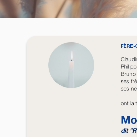
FÈRE-
Claudi
Philip
Bruno 
ses fr
ses ne
ont la
Mo
dit "R