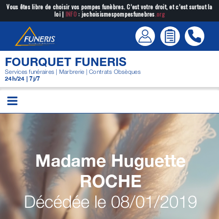
Passer
Vous êtes libre de choisir vos pompes funèbres. C’est votre droit, et c’est surtout la
loi |
INFO
: jechoisismespompesfunebres
.org
au
contenu
FOURQUET FUNERIS
Services funéraires | Marbrerie | Contrats Obsèques
24h/24 | 7j/7
Madame Huguette
ROCHE
Décédée le 08/01/2019