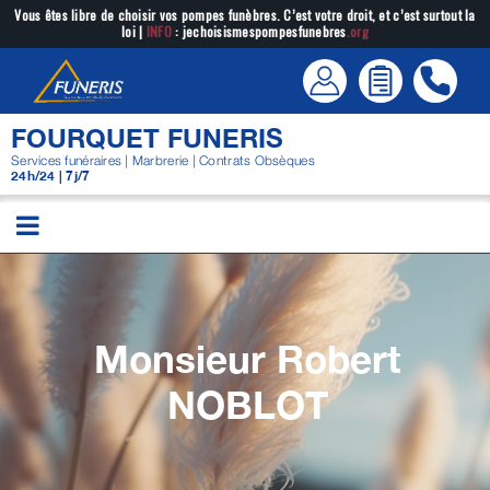
Passer
Vous êtes libre de choisir vos pompes funèbres. C’est votre droit, et c’est surtout la
loi |
INFO
: jechoisismespompesfunebres
.org
au
contenu
FOURQUET FUNERIS
Services funéraires | Marbrerie | Contrats Obsèques
24h/24 | 7j/7
Monsieur Robert
NOBLOT