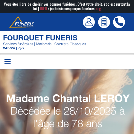
Passer
Vous êtes libre de choisir vos pompes funèbres. C’est votre droit, et c’est surtout la
loi |
INFO
: jechoisismespompesfunebres
.org
au
contenu
FOURQUET FUNERIS
Services funéraires | Marbrerie | Contrats Obsèques
24h/24 | 7j/7
Madame Chantal
LEROY
Décédée le 28/10/2025 à
l'âge de 78 ans