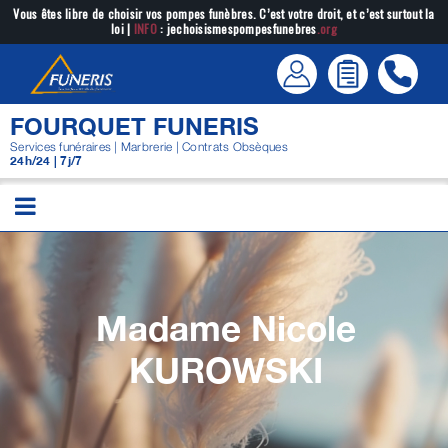
Passer
Vous êtes libre de choisir vos pompes funèbres. C’est votre droit, et c’est surtout la
loi |
INFO
: jechoisismespompesfunebres
.org
au
contenu
FOURQUET FUNERIS
Services funéraires | Marbrerie | Contrats Obsèques
24h/24 | 7j/7
Madame Nicole
KUROWSKI