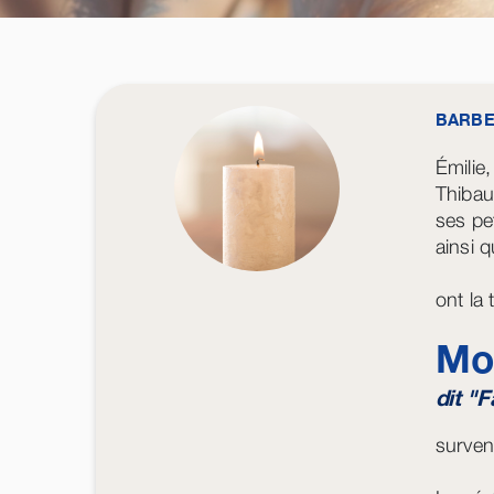
BARBE
Émilie,
Thibau
ses pet
ainsi q
ont la
Mo
dit "
surven