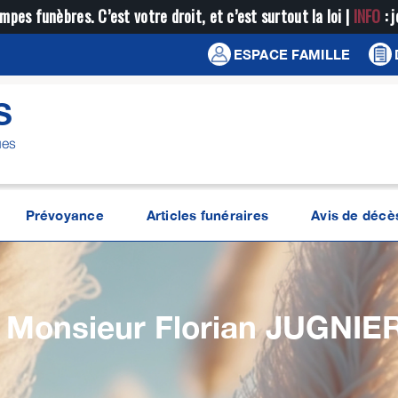
mpes funèbres. C’est votre droit, et c’est surtout la loi |
INFO
: 
ESPACE FAMILLE
S
ues
Prévoyance
Articles funéraires
Avis de décè
Monsieur Florian
JUGNIE