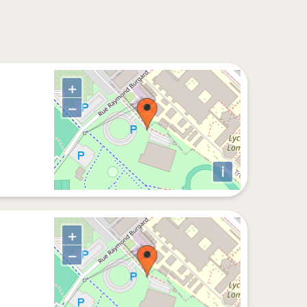
+
−
i
+
−