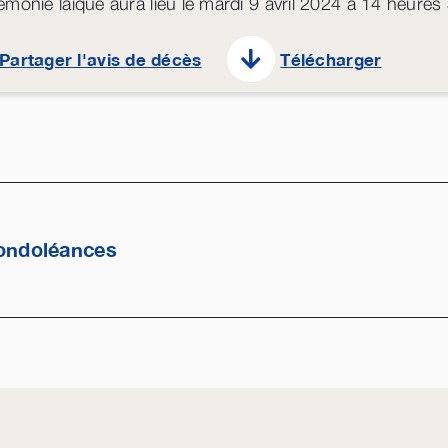
émonie laïque aura lieu le mardi 9 avril 2024 à 14 heures
Partager l'avis de décès
Télécharger
ondoléances