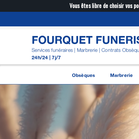
Passer
Vous êtes libre de choisir vos po
au
contenu
FOURQUET FUNERI
Services funéraires | Marbrerie | Contrats Obsèq
24h/24 | 7j/7
Obsèques
Marbrerie