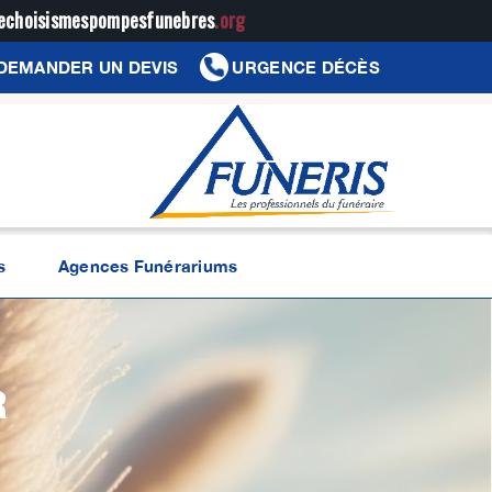
jechoisismespompesfunebres
.org
DEMANDER UN DEVIS
URGENCE DÉCÈS
s
Agences Funérariums
R