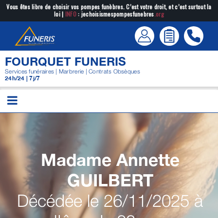
Passer
Vous êtes libre de choisir vos pompes funèbres. C’est votre droit, et c’est surtout la
loi |
INFO
: jechoisismespompesfunebres
.org
au
contenu
FOURQUET FUNERIS
Services funéraires | Marbrerie | Contrats Obsèques
24h/24 | 7j/7
Madame Annette
GUILBERT
Décédée le 26/11/2025 à