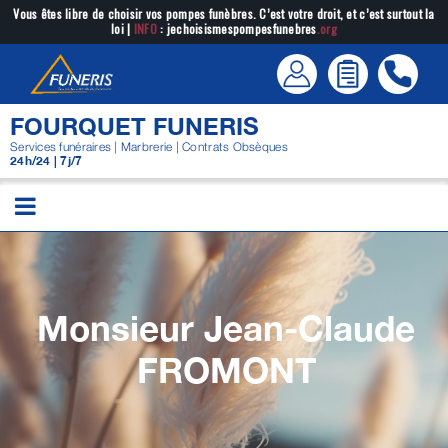
Passer
Vous êtes libre de choisir vos pompes funèbres. C’est votre droit, et c’est surtout la
loi |
INFO
: jechoisismespompesfunebres
.org
au
contenu
FOURQUET FUNERIS
Services funéraires | Marbrerie | Contrats Obsèques
24h/24 | 7j/7
Monsieur Jean-Claude
FROMONT