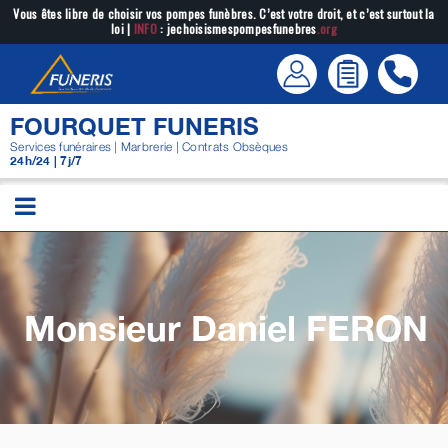
Passer
Vous êtes libre de choisir vos pompes funèbres. C’est votre droit, et c’est surtout la
loi |
INFO
: jechoisismespompesfunebres
.org
au
contenu
FOURQUET FUNERIS
Services funéraires | Marbrerie | Contrats Obsèques
24h/24 | 7j/7
Monsieur Daniel
FERON