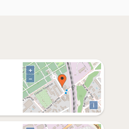
+
−
i