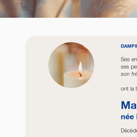
DAMPI
Ses en
ses pet
son fr
ont la
Ma
née
Décédé