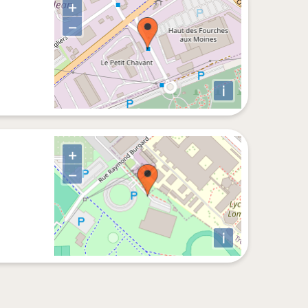
+
−
i
+
−
i