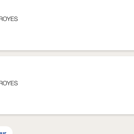
TROYES
TROYES
eur