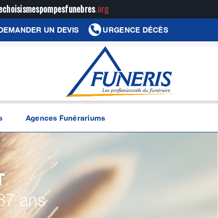
jechoisismespompesfunebres
.org
DEMANDER UN DEVIS
URGENCE DÉCÈS
s
Agences Funérariums
T
87 ans