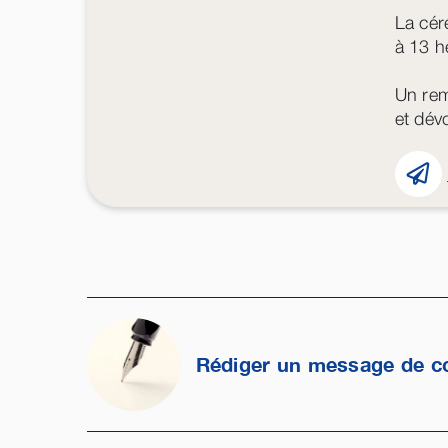
La cér
à 13 h
Un rem
et dé
Rédiger un message de c