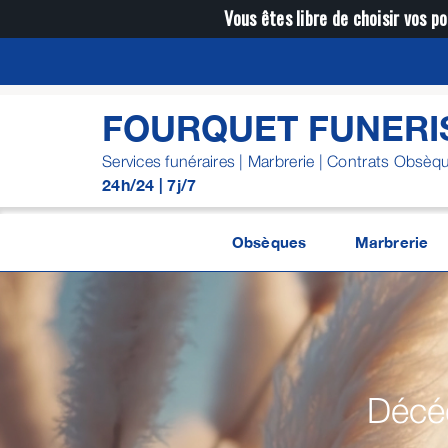
Passer
Vous êtes libre de choisir vos po
au
contenu
FOURQUET FUNERI
Services funéraires | Marbrerie | Contrats Obsèq
24h/24 | 7j/7
Obsèques
Marbrerie
Décéd