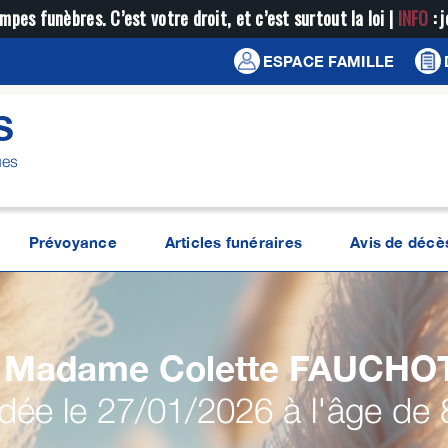
mpes funèbres. C’est votre droit, et c’est surtout la loi |
INFO
: 
ESPACE FAMILLE
S
ues
Prévoyance
Articles funéraires
Avis de décè
Madame Colette
FAUCHO
ée le 27/01/2026 à l'âge de 