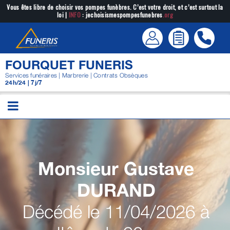
Passer
Vous êtes libre de choisir vos pompes funèbres. C’est votre droit, et c’est surtout la
loi |
INFO
: jechoisismespompesfunebres
.org
au
contenu
FOURQUET FUNERIS
Services funéraires | Marbrerie | Contrats Obsèques
24h/24 | 7j/7
Monsieur Gustave
DURAND
Décédé le 11/04/2026 à