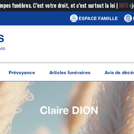
mpes funèbres. C’est votre droit, et c’est surtout la loi |
INFO
: 
ESPACE FAMILLE
S
ues
Prévoyance
Articles funéraires
Avis de décè
Claire
DION