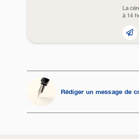
La cér
à 14 h
Rédiger un message de c