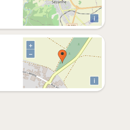
i
+
−
i