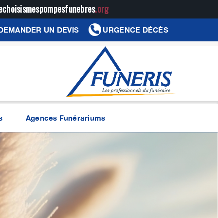
jechoisismespompesfunebres
.org
DEMANDER UN DEVIS
URGENCE DÉCÈS
s
Agences Funérariums