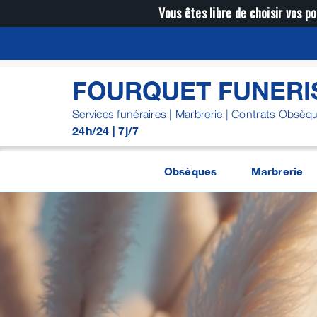
Passer
Vous êtes libre de choisir vos po
au
contenu
FOURQUET FUNERI
Services funéraires | Marbrerie | Contrats Obsèq
24h/24 | 7j/7
Obsèques
Marbrerie