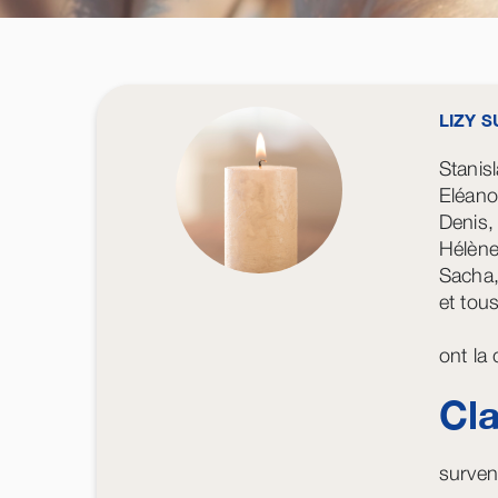
LIZY 
Stani
Eléanor
Denis,
Hélène
Sacha,
et tous
ont la 
Cla
surven