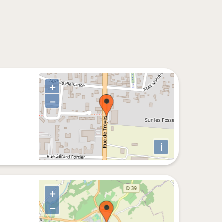
+
−
i
+
−