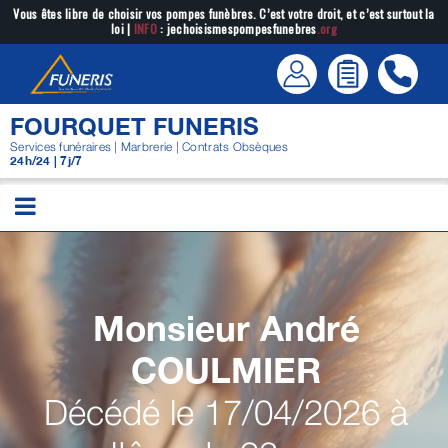
Passer
Vous êtes libre de choisir vos pompes funèbres. C’est votre droit, et c’est surtout la
loi |
INFO
: jechoisismespompesfunebres
.org
au
contenu
FOURQUET FUNERIS
Services funéraires | Marbrerie | Contrats Obsèques
24h/24 | 7j/7
Monsieur André
COULMIER
Décédé le 17/04/2026 à