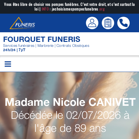
Passer
Vous êtes libre de choisir vos pompes funèbres. C’est votre droit, et c’est surtout la
loi |
INFO
: jechoisismespompesfunebres
.org
au
contenu
FOURQUET FUNERIS
Services funéraires | Marbrerie | Contrats Obsèques
24h/24 | 7j/7
Madame Nicole
CANIVET
Décédée le 02/07/2026 à
l'âge de 89 ans