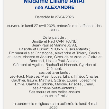
Madame Liliane
AVIAT
née
ALEXANDRE
Décédée le 27/04/2026
survenu le lundi 27 avril 2026, entourée de l'affection des
siens.
De la part de :
Brigitte et Paul CANTRAINE,
Jean-Paul et Martine AVIAT,
Pascale et Hubert PICONNET, ses enfants ;
Emmanuelle et Christophe, Alexandra et Thierry, Cécile
et Jessy, Vincent et Adeline, Clothilde et Arnaud, Claire et
Bertrand, Lise et Paul-Antoine,
Clément et Agathe, Raphaël et Hannah, Cyprien et
Clément,
ses petits-enfants ;
Léo-Paul, Noëlyse, Maël, Lucas, Lilian, Timéo, Charles,
Gauthier, Isaure, Mathias, Sixtine, Louise, Joséphine,
Emile, Camille, Sidonie, Malone, Priscille, Enaël,
ses arrière-petits-enfants ;
Ses sœurs et ses belles-soeurs
et toute la famille
La cérémonie religieuse sera célébrée le lundi 4 mai
2026,