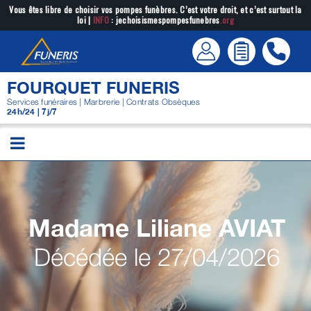
Passer
Vous êtes libre de choisir vos pompes funèbres. C’est votre droit, et c’est surtout la
loi |
INFO
: jechoisismespompesfunebres
.org
au
contenu
FOURQUET FUNERIS
Services funéraires | Marbrerie | Contrats Obsèques
24h/24 | 7j/7
Madame Liliane
AVIAT
Décédée le 27/04/2026