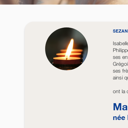
SEZAN
Isabel
Phili
ses en
Grégoi
ses fr
ainsi q
ont la
Ma
née