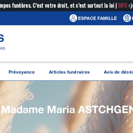
mpes funèbres. C’est votre droit, et c’est surtout la loi |
INFO
: 
ESPACE FAMILLE
S
ues
Prévoyance
Articles funéraires
Avis de décè
Madame Maria
ASTCHGE