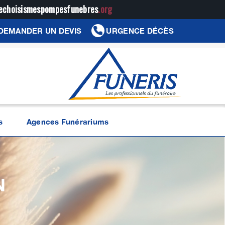
jechoisismespompesfunebres
.org
DEMANDER UN DEVIS
URGENCE DÉCÈS
s
Agences Funérariums
N