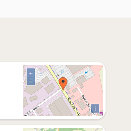
+
−
i