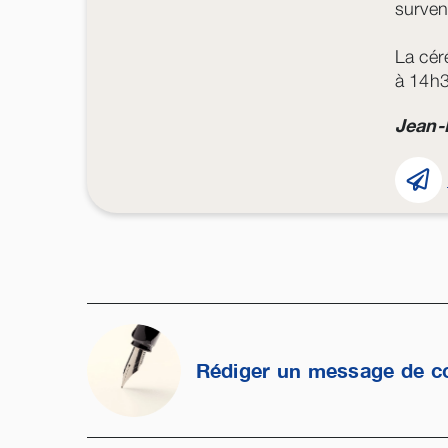
surven
La cér
à 14h3
Jean-
Rédiger un message de c