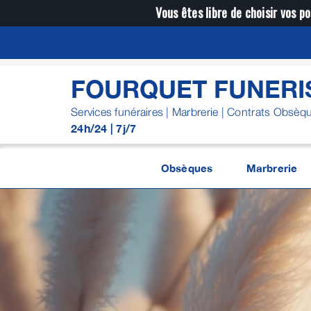
Passer
Vous êtes libre de choisir vos po
au
contenu
FOURQUET FUNERI
Services funéraires | Marbrerie | Contrats Obsèq
24h/24 | 7j/7
Obsèques
Marbrerie