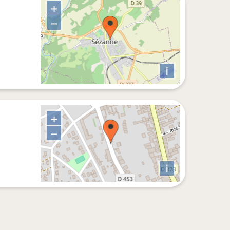
+
−
i
+
−
i