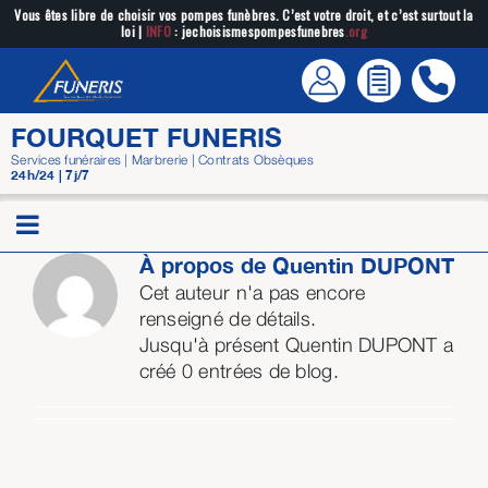
Passer
Vous êtes libre de choisir vos pompes funèbres. C’est votre droit, et c’est surtout la
loi |
INFO
: jechoisismespompesfunebres
.org
au
contenu
FOURQUET FUNERIS
Services funéraires | Marbrerie | Contrats Obsèques
24h/24 | 7j/7
À propos de
Quentin DUPONT
Cet auteur n'a pas encore
renseigné de détails.
Jusqu'à présent Quentin DUPONT a
créé 0 entrées de blog.