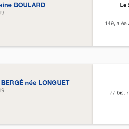
eine
BOULARD
Le 
19
149, allée
e
BERGÉ
née
LONGUET
19
77 bis,