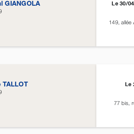
al
GIANGOLA
Le 30/
9
149, allée
e
TALLOT
Le
9
77 bis,