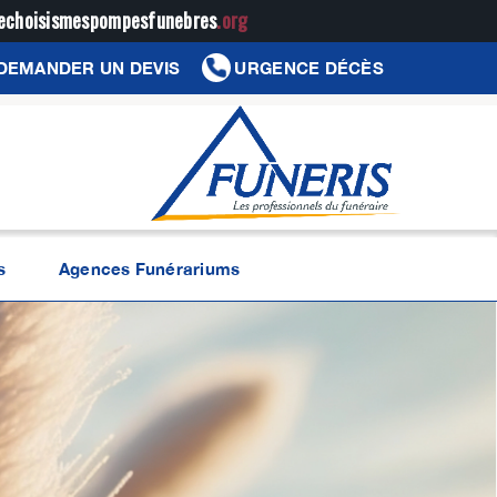
jechoisismespompesfunebres
.org
DEMANDER UN DEVIS
URGENCE DÉCÈS
s
Agences Funérariums