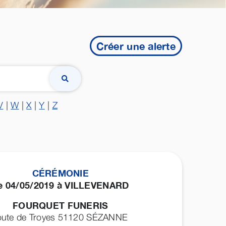
Créer une alerte
V
|
W
|
X
|
Y
|
Z
CÉRÉMONIE
e 04/05/2019 à VILLEVENARD
FOURQUET FUNERIS
oute de Troyes 51120
SÉZANNE