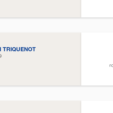
l
TRIQUENOT
9
r