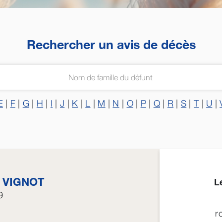
Rechercher un avis de décès
E
|
F
|
G
|
H
|
I
|
J
|
K
|
L
|
M
|
N
|
O
|
P
|
Q
|
R
|
S
|
T
|
U
|
e
VIGNOT
L
9
r