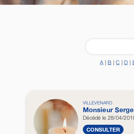
A
|
B
|
C
|
D
|
VILLEVENARD
Monsieur Serg
Décédé
le 28/04/201
CONSULTER