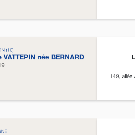
N (10)
e
VATTEPIN
née
BERNARD
L
19
149, allée
GNE