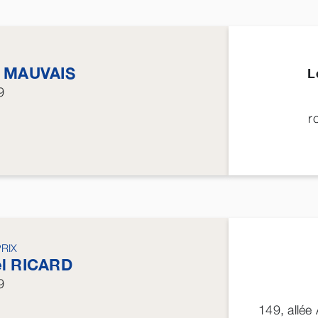
e
MAUVAIS
L
9
r
PRIX
el
RICARD
9
149, allée