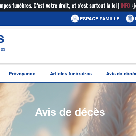
mpes funèbres. C’est votre droit, et c’est surtout la loi |
INFO
: 
ESPACE FAMILLE
S
ues
Prévoyance
Articles funéraires
Avis de décè
Avis de décès