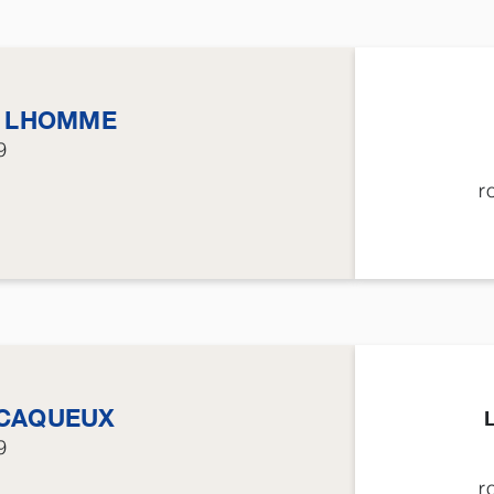
s
LHOMME
9
r
CAQUEUX
9
r