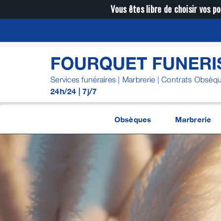
Passer
Vous êtes libre de choisir vos po
au
contenu
FOURQUET FUNERI
Services funéraires | Marbrerie | Contrats Obsèq
24h/24 | 7j/7
Obsèques
Marbrerie